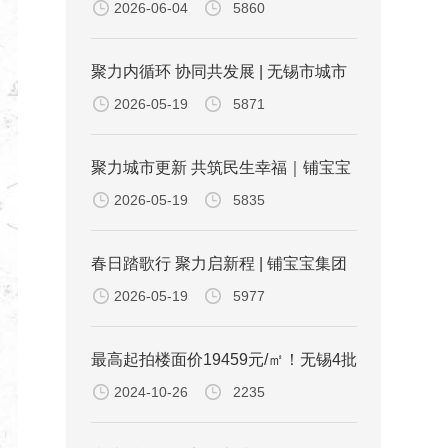
2026-06-04
5860
锡城焕新
聚力内循环 协同共发展 | 无锡市城市
2026-05-19
5871
更新促进会专业组交流推进会议圆满
结束
聚力城市更新 共筑民生幸福｜铺宝宝
2026-05-19
5835
集团受邀出席无锡城市更新与物业行
业座谈对接会
春日踏歌行 聚力启新程 | 铺宝宝集团
2026-05-19
5977
尹山湖畔徒步 聚力奔赴新程
最高起拍楼面价19459元/㎡！无锡4批
2024-10-26
2235
次土拍挂牌！