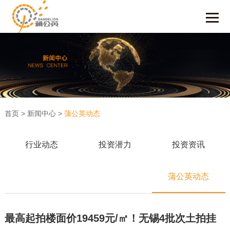
首页
>
新闻中心
>
蒲公英动态
行业动态
投资潜力
投资资讯
蒲公英动态
最高起拍楼面价19459元/㎡！无锡4批次土拍挂