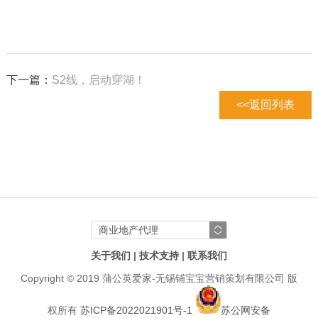
下一篇：
S2线，启动穿湖！
<<返回列表
无锡商铺
无锡城市综合体运营
关于我们
|
技术支持
|
联系我们
无锡市政协领导一行调研
Copyright © 2019 蒲公英爱家-无锡铺宝宝营销策划有限公司 版
铺宝宝优客金街
--友情链接--
商业地产代理
权所有
苏ICP备2022021901号-1
苏公网安备